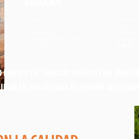
NEGOCIOS
- Talleres
- ⁠Hoteles
- ⁠Bancos
- ⁠Industria
- ⁠Supermercados
- ⁠Edificios
- ⁠Gasolineras
- ⁠Restauran
- ⁠Edificios de Departamentos
- ⁠Pequeñas
- ⁠Hospitales y Cínicas
- Y MÁS...
 EQUIPO DE TRABAJO CUENTA CON AMPLIA
UDAR EN ENCONTRAR EL EQUIPO ADECUADO