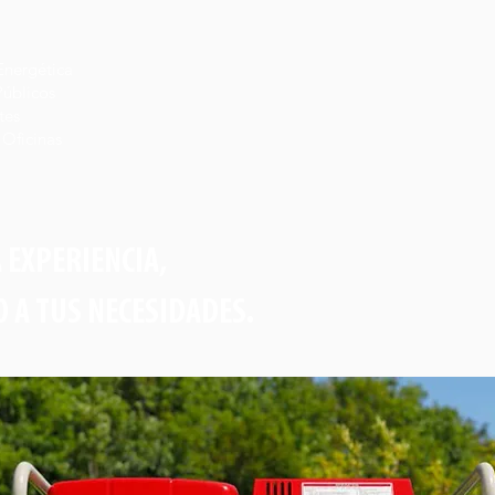
 Energética
 Públicos
tes
 Oficinas
 EXPERIENCIA,
 A TUS NECESIDADES.